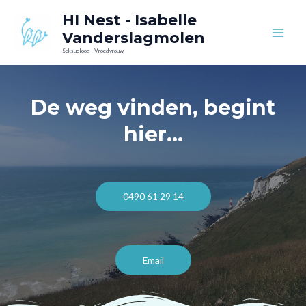
Skip
Main
HI Nest - Isabelle
to
Vanderslagmolen
Men
content
Seksuoloog - Vroedvrouw
De weg vinden, begint
hier...
0490 61 29 14
Email